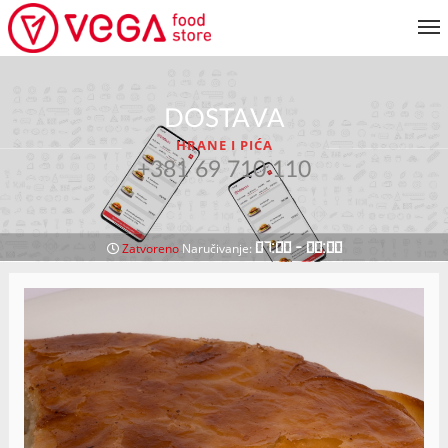
JELOVNIK
DOSTAVA
KORISNIČKI SERVIS
HRANE I PIĆA
MOJ NALOG
+381 69 710 110
VRATI SE NA JELOVNIK
07:00 - 00:00
Zatvoreno
Naručivanje: