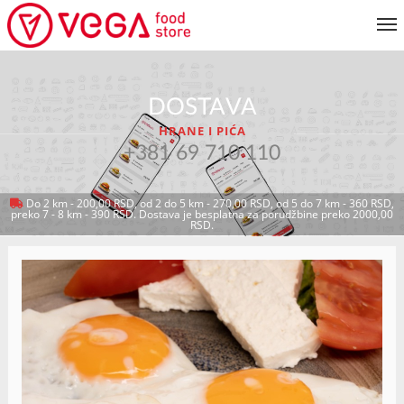
JELOVNIK
DOSTAVA
KORISNIČKI SERVIS
HRANE I PIĆA
MOJ NALOG
+381 69 710 110
Do 2 km - 200,00 RSD, od 2 do 5 km - 270,00 RSD, od 5 do 7 km - 360 RSD,
preko 7 - 8 km - 390 RSD. Dostava je besplatna za porudžbine preko 2000,00
VRATI SE NA JELOVNIK
RSD.