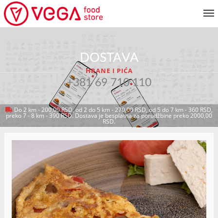
JELOVNIK
DOSTAVA
KORISNIČKI SERVIS
HRANE I PIĆA
MOJ NALOG
+381 69 710 110
Do 2 km - 200,00 RSD, od 2 do 5 km - 270,00 RSD, od 5 do 7 km - 360 RSD,
preko 7 - 8 km - 390 RSD. Dostava je besplatna za porudžbine preko 2000,00
VRATI SE NA JELOVNIK
RSD.