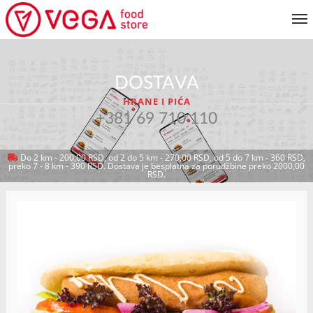
JELOVNIK
DOSTAVA
KORISNIČKI SERVIS
HRANE I PIĆA
MOJ NALOG
+381 69 710 110
Do 2 km - 200,00 RSD, od 2 do 5 km - 270,00 RSD, od 5 do 7 km - 360 RSD,
preko 7 - 8 km - 390 RSD. Dostava je besplatna za porudžbine preko 2000,00
VRATI SE NA JELOVNIK
RSD.