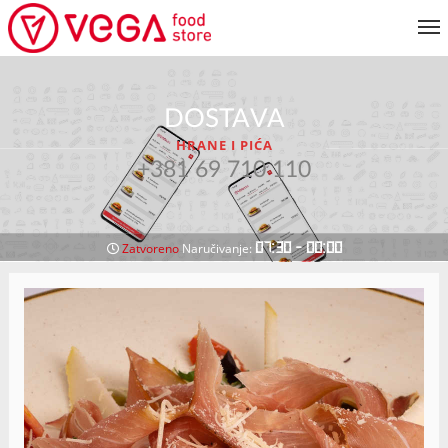
JELOVNIK
DOSTAVA
KORISNIČKI SERVIS
HRANE I PIĆA
MOJ NALOG
+381 69 710 110
VRATI SE NA JELOVNIK
07:30 - 00:00
Zatvoreno
Naručivanje: