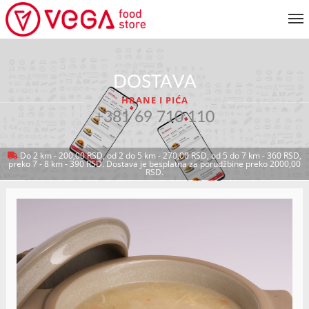
JELOVNIK
DOSTAVA
KORISNIČKI SERVIS
HRANE I PIĆA
MOJ NALOG
+381 69 710 110
Do 2 km - 200,00 RSD, od 2 do 5 km - 270,00 RSD, od 5 do 7 km - 360 RSD,
preko 7 - 8 km - 390 RSD. Dostava je besplatna za porudžbine preko 2000,00
VRATI SE NA JELOVNIK
RSD.