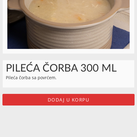
PILEĆA ČORBA 300 ML
Pileća čorba sa povrćem.
DODAJ U KORPU