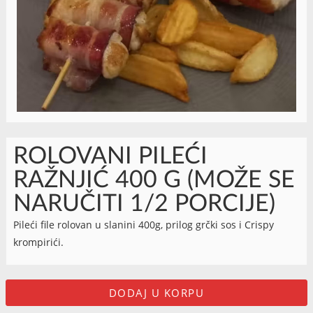
ROLOVANI PILEĆI
RAŽNJIĆ 400 G (MOŽE SE
NARUČITI 1/2 PORCIJE)
Pileći file rolovan u slanini 400g, prilog grčki sos i Crispy
krompirići.
DODAJ U KORPU