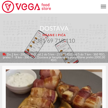
JELOVNIK
DOSTAVA
KORISNIČKI SERVIS
HRANE I PIĆA
MOJ NALOG
+381 69 710 110
Do 2 km - 200,00 RSD, od 2 do 5 km - 270,00 RSD, od 5 do 7 km - 360 RSD,
preko 7 - 8 km - 390 RSD. Dostava je besplatna za porudžbine preko 2000,00
VRATI SE NA JELOVNIK
RSD.