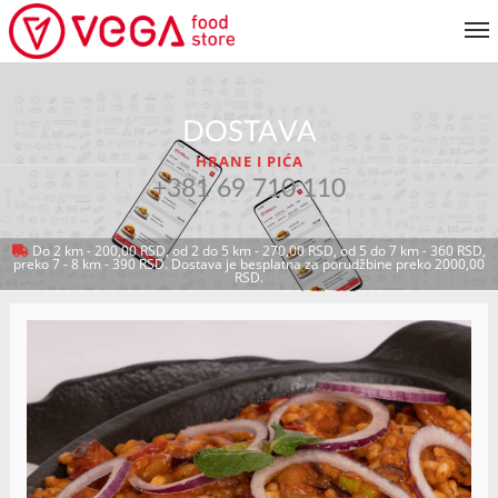
JELOVNIK
DOSTAVA
KORISNIČKI SERVIS
HRANE I PIĆA
MOJ NALOG
+381 69 710 110
Do 2 km - 200,00 RSD, od 2 do 5 km - 270,00 RSD, od 5 do 7 km - 360 RSD,
preko 7 - 8 km - 390 RSD. Dostava je besplatna za porudžbine preko 2000,00
VRATI SE NA JELOVNIK
RSD.