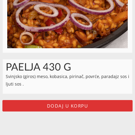
PAELJA 430 G
Svinjsko (giros) meso, kobasica, pirinač, povrće, paradajz sos i
ljuti sos .
DODAJ U KORPU