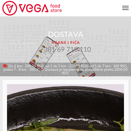
JELOVNIK
DOSTAVA
KORISNIČKI SERVIS
HRANE I PIĆA
MOJ NALOG
+381 69 710 110
Do 2 km - 200,00 RSD, od 2 do 5 km - 270,00 RSD, od 5 do 7 km - 360 RSD,
preko 7 - 8 km - 390 RSD. Dostava je besplatna za porudžbine preko 2000,00
VRATI SE NA JELOVNIK
RSD.