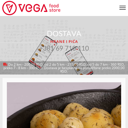
JELOVNIK
DOSTAVA
KORISNIČKI SERVIS
HRANE I PIĆA
MOJ NALOG
+381 69 710 110
Do 2 km - 200,00 RSD, od 2 do 5 km - 270,00 RSD, od 5 do 7 km - 360 RSD,
preko 7 - 8 km - 390 RSD. Dostava je besplatna za porudžbine preko 2000,00
VRATI SE NA JELOVNIK
RSD.