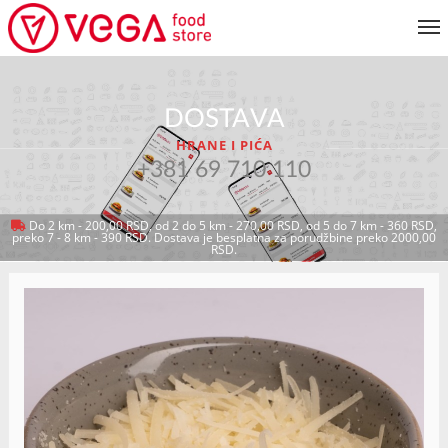
JELOVNIK
DOSTAVA
KORISNIČKI SERVIS
HRANE I PIĆA
MOJ NALOG
+381 69 710 110
Do 2 km - 200,00 RSD, od 2 do 5 km - 270,00 RSD, od 5 do 7 km - 360 RSD,
preko 7 - 8 km - 390 RSD. Dostava je besplatna za porudžbine preko 2000,00
VRATI SE NA JELOVNIK
RSD.