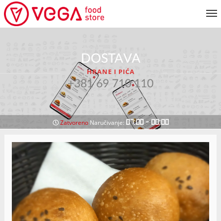
JELOVNIK
DOSTAVA
KORISNIČKI SERVIS
HRANE I PIĆA
MOJ NALOG
+381 69 710 110
VRATI SE NA JELOVNIK
07:00 - 00:00
Zatvoreno
Naručivanje: