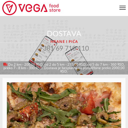
JELOVNIK
DOSTAVA
KORISNIČKI SERVIS
HRANE I PIĆA
MOJ NALOG
+381 69 710 110
Do 2 km - 200,00 RSD, od 2 do 5 km - 270,00 RSD, od 5 do 7 km - 360 RSD,
preko 7 - 8 km - 390 RSD. Dostava je besplatna za porudžbine preko 2000,00
VRATI SE NA JELOVNIK
RSD.