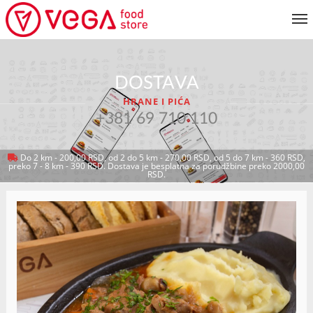
JELOVNIK
DOSTAVA
KORISNIČKI SERVIS
HRANE I PIĆA
MOJ NALOG
+381 69 710 110
Do 2 km - 200,00 RSD, od 2 do 5 km - 270,00 RSD, od 5 do 7 km - 360 RSD,
preko 7 - 8 km - 390 RSD. Dostava je besplatna za porudžbine preko 2000,00
VRATI SE NA JELOVNIK
RSD.