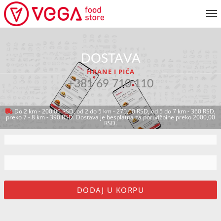
JELOVNIK
DOSTAVA
KORISNIČKI SERVIS
HRANE I PIĆA
MOJ NALOG
+381 69 710 110
Do 2 km - 200,00 RSD, od 2 do 5 km - 270,00 RSD, od 5 do 7 km - 360 RSD,
preko 7 - 8 km - 390 RSD. Dostava je besplatna za porudžbine preko 2000,00
VRATI SE NA JELOVNIK
RSD.
DODAJ U KORPU