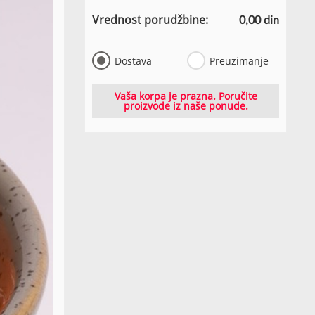
Vrednost porudžbine:
0,00 din
Dostava
Preuzimanje
Vaša korpa je prazna. Poručite
proizvode iz naše ponude.