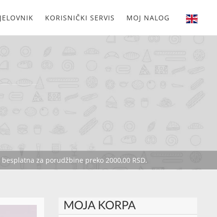
JELOVNIK
KORISNIČKI SERVIS
MOJ NALOG
je besplatna za porudžbine preko 2000,00 RSD.
MOJA KORPA