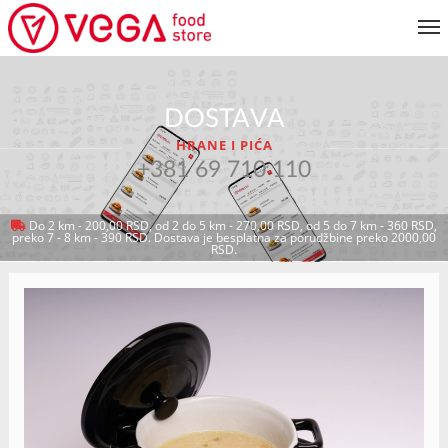
JELOVNIK
DOSTAVA
KORISNIČKI SERVIS
HRANE I PIĆA
MOJ NALOG
+381 69 710 110
Do 2 km - 200,00 RSD, od 2 do 5 km - 270,00 RSD, od 5 do 7 km - 360 RSD,
preko 7 - 8 km - 390 RSD. Dostava je besplatna za porudžbine preko 2000,00
VRATI SE NA JELOVNIK
RSD.