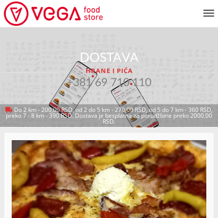
JELOVNIK
DOSTAVA
KORISNIČKI SERVIS
HRANE I PIĆA
MOJ NALOG
+381 69 710 110
Do 2 km - 200,00 RSD, od 2 do 5 km - 270,00 RSD, od 5 do 7 km - 360 RSD,
preko 7 - 8 km - 390 RSD. Dostava je besplatna za porudžbine preko 2000,00
VRATI SE NA JELOVNIK
RSD.