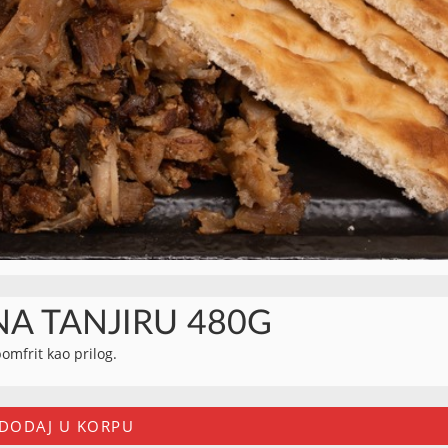
NA TANJIRU 480G
pomfrit kao prilog.
DODAJ U KORPU