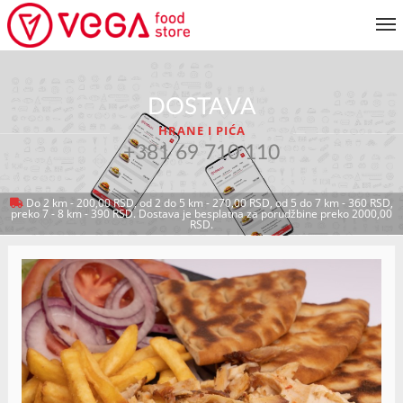
JELOVNIK
DOSTAVA
KORISNIČKI SERVIS
HRANE I PIĆA
MOJ NALOG
+381 69 710 110
Do 2 km - 200,00 RSD, od 2 do 5 km - 270,00 RSD, od 5 do 7 km - 360 RSD,
preko 7 - 8 km - 390 RSD. Dostava je besplatna za porudžbine preko 2000,00
VRATI SE NA JELOVNIK
RSD.