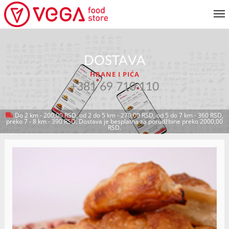
JELOVNIK
DOSTAVA
KORISNIČKI SERVIS
HRANE I PIĆA
MOJ NALOG
+381 69 710 110
Do 2 km - 200,00 RSD, od 2 do 5 km - 270,00 RSD, od 5 do 7 km - 360 RSD,
preko 7 - 8 km - 390 RSD. Dostava je besplatna za porudžbine preko 2000,00
VRATI SE NA JELOVNIK
RSD.