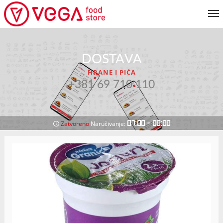
JELOVNIK
DOSTAVA
KORISNIČKI SERVIS
HRANE I PIĆA
MOJ NALOG
+381 69 710 110
VRATI SE NA JELOVNIK
07:00 - 00:00
Zatvoreno
Naručivanje: