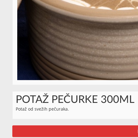
POTAŽ PEČURKE 300ML
Potaž od svežih pečuraka.