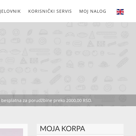
JELOVNIK
KORISNIČKI SERVIS
MOJ NALOG
je besplatna za porudžbine preko 2000,00 RSD.
MOJA KORPA