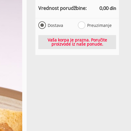
Vrednost porudžbine:
0,00 din
Dostava
Preuzimanje
Vaša korpa je prazna. Poručite
proizvode iz naše ponude.