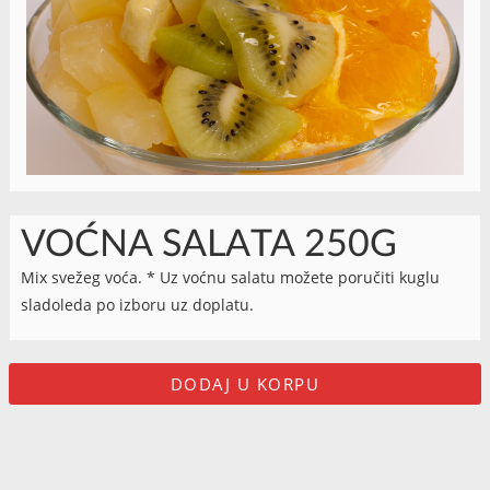
VOĆNA SALATA 250G
Mix svežeg voća. * Uz voćnu salatu možete poručiti kuglu
sladoleda po izboru uz doplatu.
DODAJ U KORPU