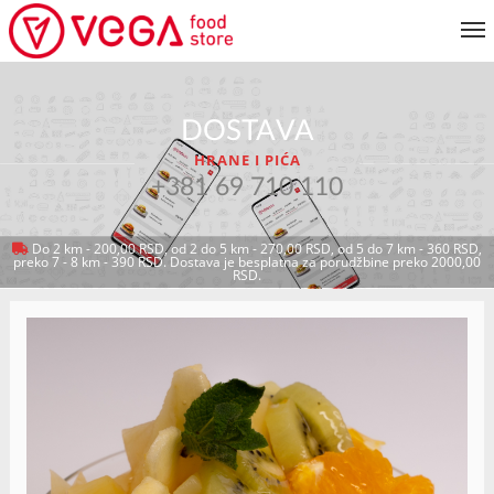
JELOVNIK
DOSTAVA
KORISNIČKI SERVIS
HRANE I PIĆA
MOJ NALOG
+381 69 710 110
Do 2 km - 200,00 RSD, od 2 do 5 km - 270,00 RSD, od 5 do 7 km - 360 RSD,
preko 7 - 8 km - 390 RSD. Dostava je besplatna za porudžbine preko 2000,00
VRATI SE NA JELOVNIK
RSD.