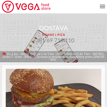
JELOVNIK
DOSTAVA
KORISNIČKI SERVIS
HRANE I PIĆA
MOJ NALOG
+381 69 710 110
Do 2 km - 200,00 RSD, od 2 do 5 km - 270,00 RSD, od 5 do 7 km - 360 RSD,
preko 7 - 8 km - 390 RSD. Dostava je besplatna za porudžbine preko 2000,00
VRATI SE NA JELOVNIK
RSD.