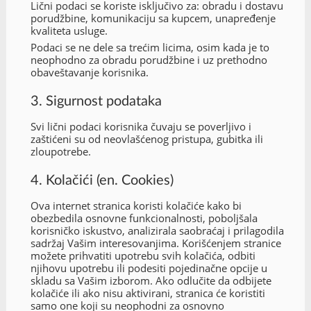
Lični podaci se koriste isključivo za: obradu i dostavu
porudžbine, komunikaciju sa kupcem, unapređenje
kvaliteta usluge.
Podaci se ne dele sa trećim licima, osim kada je to
neophodno za obradu porudžbine i uz prethodno
obaveštavanje korisnika.
3. Sigurnost podataka
Svi lični podaci korisnika čuvaju se poverljivo i
zaštićeni su od neovlašćenog pristupa, gubitka ili
zloupotrebe.
4. Kolačići (en. Cookies)
Ova internet stranica koristi kolačiće kako bi
obezbedila osnovne funkcionalnosti, poboljšala
korisničko iskustvo, analizirala saobraćaj i prilagodila
sadržaj Vašim interesovanjima. Korišćenjem stranice
možete prihvatiti upotrebu svih kolačića, odbiti
njihovu upotrebu ili podesiti pojedinačne opcije u
skladu sa Vašim izborom. Ako odlučite da odbijete
kolačiće ili ako nisu aktivirani, stranica će koristiti
samo one koji su neophodni za osnovno