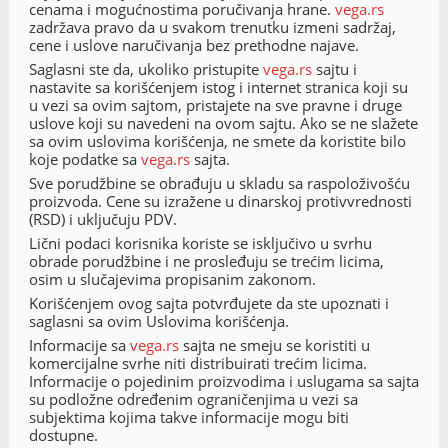
cenama i mogućnostima poručivanja hrane.
vega.rs
zadržava pravo da u svakom trenutku izmeni sadržaj,
cene i uslove naručivanja bez prethodne najave.
Saglasni ste da, ukoliko pristupite
vega.rs
sajtu i
nastavite sa korišćenjem istog i internet stranica koji su
u vezi sa ovim sajtom, pristajete na sve pravne i druge
uslove koji su navedeni na ovom sajtu. Ako se ne slažete
sa ovim uslovima korišćenja, ne smete da koristite bilo
koje podatke sa
vega.rs
sajta.
Sve porudžbine se obrađuju u skladu sa raspoloživošću
proizvoda. Cene su izražene u dinarskoj protivvrednosti
(RSD) i uključuju PDV.
Lični podaci korisnika koriste se isključivo u svrhu
obrade porudžbine i ne prosleđuju se trećim licima,
osim u slučajevima propisanim zakonom.
Korišćenjem ovog sajta potvrđujete da ste upoznati i
saglasni sa ovim Uslovima korišćenja.
Informacije sa
vega.rs
sajta ne smeju se koristiti u
komercijalne svrhe niti distribuirati trećim licima.
Informacije o pojedinim proizvodima i uslugama sa sajta
su podložne određenim ograničenjima u vezi sa
subjektima kojima takve informacije mogu biti
dostupne.