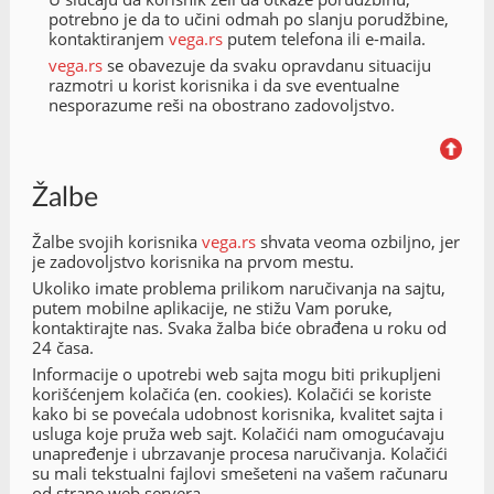
potrebno je da to učini odmah po slanju porudžbine,
kontaktiranjem
vega.rs
putem telefona ili e-maila.
vega.rs
se obavezuje da svaku opravdanu situaciju
razmotri u korist korisnika i da sve eventualne
nesporazume reši na obostrano zadovoljstvo.
Žalbe
Žalbe svojih korisnika
vega.rs
shvata veoma ozbiljno, jer
je zadovoljstvo korisnika na prvom mestu.
Ukoliko imate problema prilikom naručivanja na sajtu,
putem mobilne aplikacije, ne stižu Vam poruke,
kontaktirajte nas. Svaka žalba biće obrađena u roku od
24 časa.
Informacije o upotrebi web sajta mogu biti prikupljeni
korišćenjem kolačića (en. cookies). Kolačići se koriste
kako bi se povećala udobnost korisnika, kvalitet sajta i
usluga koje pruža web sajt. Kolačići nam omogućavaju
unapređenje i ubrzavanje procesa naručivanja. Kolačići
su mali tekstualni fajlovi smešeteni na vašem računaru
od strane web servera.