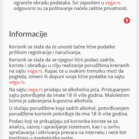
ograniče obradu podataka. Svi zaposleni u
vega.rs
odgovorni su za poštovanje načela zaštite privatnosti.
Informacije
Korisnik se slaže da će unositi tačne lične podatke
prilikom registracije i naručivanja.
Korisnik se slaže da se njegovi lični podaci zadrže,
koriste i obrađuju u cilju realizacije porudžbina kreiranih
na sajtu
vega.rs
. Kupac će u svakom trenutku moći da
pogleda, izmeni ili dopuni svoje lične podatke na sajtu
vega.rs
.
Na sajtu
vega.rs
prodaju se alkoholna pića. Pristupanjem
sajtu potvrđujete da imate 18 ili više godina. Maloletnim
licima je zabranjena kupovina alkohola.
U slučaju porudžbine koja sadrži alkohol, potvrđivanjem
porudžbine korisnik potvrđuje da ima 18 ili više godina.
Podaci koji se prikupljaju od korisnika koriste se za
analizu, razvoj i upravljanje sistemom, kao i u svrhu
sprečavanja i otkrivanja prevara na internetu i neće biti
korišćeni u marketinške svrhe.