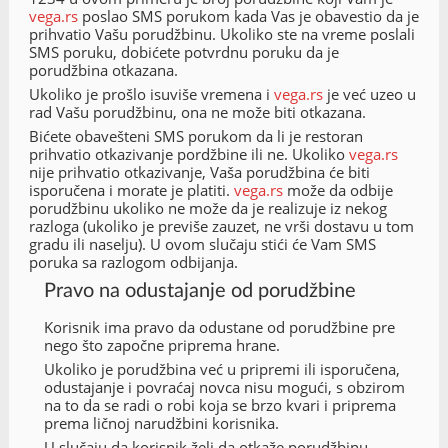
vega.rs
poslao SMS porukom kada Vas je obavestio da je
prihvatio Vašu porudžbinu. Ukoliko ste na vreme poslali
SMS poruku, dobićete potvrdnu poruku da je
porudžbina otkazana.
Ukoliko je prošlo isuviše vremena i
vega.rs
je već uzeo u
rad Vašu porudžbinu, ona ne može biti otkazana.
Bićete obavešteni SMS porukom da li je restoran
prihvatio otkazivanje pordžbine ili ne. Ukoliko
vega.rs
nije prihvatio otkazivanje, Vaša porudžbina će biti
isporučena i morate je platiti.
vega.rs
može da odbije
porudžbinu ukoliko ne može da je realizuje iz nekog
razloga (ukoliko je previše zauzet, ne vrši dostavu u tom
gradu ili naselju). U ovom slučaju stići će Vam SMS
poruka sa razlogom odbijanja.
Pravo na odustajanje od porudžbine
Korisnik ima pravo da odustane od porudžbine pre
nego što započne priprema hrane.
Ukoliko je porudžbina već u pripremi ili isporučena,
odustajanje i povraćaj novca nisu mogući, s obzirom
na to da se radi o robi koja se brzo kvari i priprema
prema ličnoj narudžbini korisnika.
U slučaju da korisnik želi da otkaže porudžbinu,