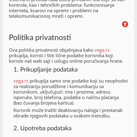
kontrole, kao i tehničkih problema: funkcionisanje
interneta, kvarovi na opremi i problemi na
telekomunikacionoj mreži i opremi.
Politika privatnosti
Ova politika privatnosti objašnjava kako
vega.rs
prikuplja, koristi i štiti lične podatke korisnika koji
koriste naš web sajt i uslugu online poručivanja hrane.
1. Prikupljanje podataka
vega.rs
prikuplja samo one podatke koji su neophodni
za realizaciju porudžbine i komunikaciju sa
korisnikom, uključujući: ime i prezime, adresu
isporuke, broj telefona, podatke o načinu plaćanja
(bez čuvanja brojeva kartica).
Korisnik može tražiti deaktivaciju naloga i prestanak
obrade njegovih podataka u svakom trenutku.
2. Upotreba podataka