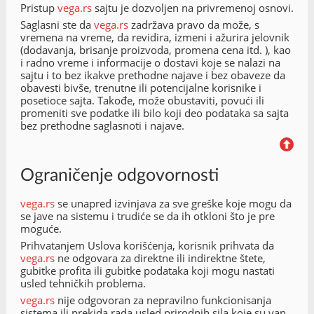
Pristup
vega.rs
sajtu je dozvoljen na privremenoj osnovi.
Saglasni ste da
vega.rs
zadržava pravo da može, s
vremena na vreme, da revidira, izmeni i ažurira jelovnik
(dodavanja, brisanje proizvoda, promena cena itd. ), kao
i radno vreme i informacije o dostavi koje se nalazi na
sajtu i to bez ikakve prethodne najave i bez obaveze da
obavesti bivše, trenutne ili potencijalne korisnike i
posetioce sajta. Takođe, može obustaviti, povući ili
promeniti sve podatke ili bilo koji deo podataka sa sajta
bez prethodne saglasnoti i najave.
Ograničenje odgovornosti
vega.rs
se unapred izvinjava za sve greške koje mogu da
se jave na sistemu i trudiće se da ih otkloni što je pre
moguće.
Prihvatanjem Uslova korišćenja, korisnik prihvata da
vega.rs
ne odgovara za direktne ili indirektne štete,
gubitke profita ili gubitke podataka koji mogu nastati
usled tehničkih problema.
vega.rs
nije odgovoran za nepravilno funkcionisanja
sistema ili prekida rada usled prirodnih sila koje su van