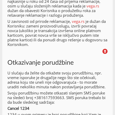
najkasnije u roku od 24 časa od prijema reklamacije,
osim u slučaju složenijih reklamacija kada je
vega.rs
dužan da obavesti Korisnika o produžetku roka za
rešavanje reklamacije i razlogu produženja.
U zavisnosti od prirode reklamacije,
vega.rs
je dužan da
Korisniku: zameni proizvod/uslugu, izvrši povraćaj
novca (ukoliko je transakcija izvršena online platnom
karticom, povrat novca vrše se isključivo putem iste
platne kartice) ili da ponudi drugo rešenje u dogovoru sa
Korisnikom.
Otkazivanje porudžbine
U slučaju da želite da otkažete svoju porudžbinu, npr.
vreme isporuke je drugačije nego što ste očekivali,
adresa koju ste uneli nije odgovarajuća - to morate
uraditi nekoliko minuta nakon postavljanja porudžbine.
Svoju porudžbinu možete otkazati slanjem SMS poruke
na sledeći broj +381617593663. SMS poruka trebalo bi
da bude sledećeg sadržaja:
Cancel 1234
1234 u ovom primeru je broj porudžbine koji Vam je