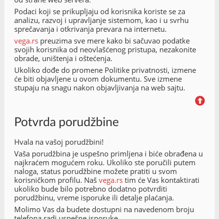
Podaci koji se prikupljaju od korisnika koriste se za
analizu, razvoj i upravljanje sistemom, kao i u svrhu
sprečavanja i otkrivanja prevara na internetu.
vega.rs
preuzima sve mere kako bi sačuvao podatke
svojih korisnika od neovlašćenog pristupa, nezakonite
obrade, uništenja i oštećenja.
Ukoliko dođe do promene Politike privatnosti, izmene
će biti objavljene u ovom dokumentu. Sve izmene
stupaju na snagu nakon objavljivanja na web sajtu.
Potvrda porudžbine
Hvala na vašoj porudžbini!
Vaša porudžbina je uspešno primljena i biće obrađena u
najkraćem mogućem roku. Ukoliko ste poručili putem
naloga, status porudžbine možete pratiti u svom
korisničkom profilu. Naš
vega.rs
tim će Vas kontaktirati
ukoliko bude bilo potrebno dodatno potvrditi
porudžbinu, vreme isporuke ili detalje plaćanja.
Molimo Vas da budete dostupni na navedenom broju
telefona radi uspešne isporuke.