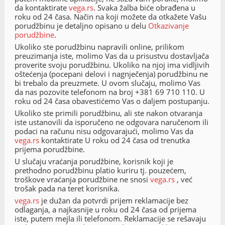
da kontaktirate
vega.rs
. Svaka žalba biće obrađena u
roku od 24 časa. Način na koji možete da otkažete Vašu
porudžbinu je detaljno opisano u delu
Otkazivanje
porudžbine
.
Ukoliko ste porudžbinu napravili online, prilikom
preuzimanja iste, molimo Vas da u prisustvu dostavljača
proverite svoju porudžbinu. Ukoliko na njoj ima vidljivih
oštećenja (pocepani delovi i nagnječenja) porudžbinu ne
bi trebalo da preuzmete. U ovom slučaju, molimo Vas
da nas pozovite telefonom na broj +381 69 710 110. U
roku od 24 časa obavestićemo Vas o daljem postupanju.
Ukoliko ste primili porudžbinu, ali ste nakon otvaranja
iste ustanovili da isporučeno ne odgovara naručenom ili
podaci na računu nisu odgovarajući, molimo Vas da
vega.rs
kontaktirate U roku od 24 časa od trenutka
prijema porudžbine.
U slučaju vraćanja porudžbine, korisnik koji je
prethodno porudžbinu platio kuriru tj. pouzećem,
troškove vraćanja porudžbine ne snosi
vega.rs
, već
trošak pada na teret korisnika.
vega.rs
je dužan da potvrdi prijem reklamacije bez
odlaganja, a najkasnije u roku od 24 časa od prijema
iste, putem mejla ili telefonom. Reklamacije se rešavaju