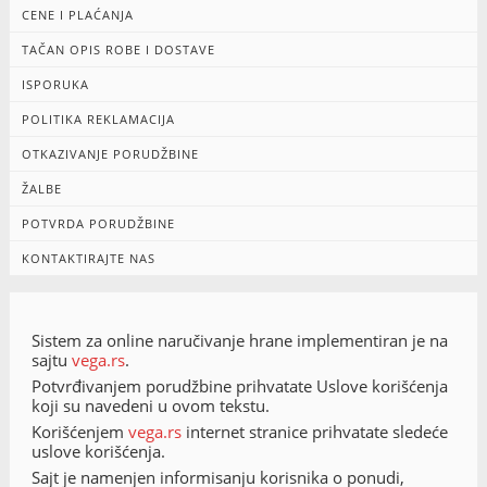
CENE I PLAĆANJA
TAČAN OPIS ROBE I DOSTAVE
ISPORUKA
POLITIKA REKLAMACIJA
OTKAZIVANJE PORUDŽBINE
ŽALBE
POTVRDA PORUDŽBINE
KONTAKTIRAJTE NAS
Sistem za online naručivanje hrane implementiran je na
sajtu
vega.rs
.
Potvrđivanjem porudžbine prihvatate Uslove korišćenja
koji su navedeni u ovom tekstu.
Korišćenjem
vega.rs
internet stranice prihvatate sledeće
uslove korišćenja.
Sajt je namenjen informisanju korisnika o ponudi,