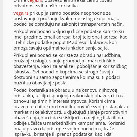
U ime
vega.rs
, obavezujemo se da ćemo čuvati
privatnost svih naših korisnika.
vega.rs
prikuplja samo podatke neophodne za
poslovanje i pružanje kvalitetne usluga kupcima, a
podaci se obrađuju na zakonit i transparentan način.
Prikupljeni podaci uključuju lične podatke kao što su
ime, prezime, email adresa, broj telefona i adresa, kao
i tehničke podatke poput IP adresa i kolačića, koji
omogućavaju optimalno funkcionisanje sajta.
Prikupljeni podaci se koriste za obradu narudžbina,
pružanje usluga, slanje promocija i marketinških
obaveštenja, kao i za analize i poboljšanje korisničkog
iskustva. Svi podaci o kupcima se strogo čuvaju i
dostupni su samo zaposlenima kojima su ti podaci
nužni za obavljanje posla.
Podaci korisnika se obrađuju na osnovu njihovog
pristanka, u cilju ispunjenja zakonskih obaveza ili na
osnovu legitimnih interesa trgovca. Korisnik ima
pravo da u bilo kom trenutku povuče svoj pristanak za
marketinške aktivnosti, uključujući slanje promotivnih
obaveštenja, kao i da se isključi sa mejling lista ili da
odbije učešće u marketinškim kampanjama. Korisnici
imaju pravo da pristupe svojim podacima, traže
ispravku, brisanje ili prenos podataka, kao i da