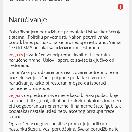
Naručivanje
Potvrđivanjem porudžbine prihvatate Uslove korišćenja
sistema i Politiku privatnosti. Nakon potvrđivanja
porudžbine, porudžbina se prosleđuje restoranu. Vama
će stići SMS poruka sa odgovorom restorana.
vega.rs
je zadužen za pripremu, kvalitet i isporuku
naručene hrane. Uslovi isporuke zavise isključivo od
restorana.
Da bi Vaša porudžbina bila realizovana potrebno je da
unesete svoje tačne i potpune podatke u vreme
naručivanja, kako bi restoran mogao da isporuči
naručene proizvode.
vega.rs
će preduzeti sve mere kako bi Vaši podaci koje
ste uneli bili sigurni, ali ni pod kakvim okolnostima neće
biti odgovoran za nenamerne ili namerne štete (gubitak
podataka) nastale usled neovlašćenog pristupa treće
strane.
Ograničenje odgovornosti se primenjuje prilikom
nastanka štete u vezi porudžbina. Svaka porudžbina je