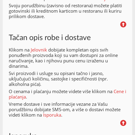
Svoju porudžbinu (zavisno od restorana) možete platiti
gotovinski ili kreditnom karticom u restoranu ili kuriru
prilikom dostave.
Tačan opis robe i dostave
Klikom na
Jelovnik
dobijate kompletan opis svih
ponuđenih proizvoda koji su vam dostupni za online
naručivanje, kao i njihovu punu cenu izraženu u
dinarima.
Svi proizvodi i usluge su opisani tačno i jasno,
uključujući količinu, sastojke i specifičnosti (npr.
alkoholna pića).
O cenama i plaćanju možete videte više klikom na
Cene i
plaćanja
.
Vreme dostave i sve informacije vezane za Vašu
porudžbinu dobijate SMS-om, a više o dostavi možete
videti klikom na
Isporuka
.