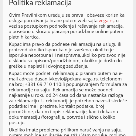
Politika reklamacija
Ovim Pravilnikom uređuju se prava i obaveze korisnika
usluga poručivanja hrane putem web sajta
vega.rs
, u
vezi sa postupkom podnošenja i rešavanja reklamacija,
a posebno u slučaju plaćanja porudžbine online putem
platnih kartica.
Kupac ima pravo da podnese reklamaciju na uslugu ili
proizvod ukoliko isporuka nije izvršena, ukoliko je
isporuka nepotpuna ili neispravna,ukoliko proizvod nije
u skladu sa opisom/porudžbinom, ukoliko je došlo do
greške u naplati ili dvojnog zaduženja.
Kupac može podneti reklamaciju: pisanim putem na e-
mail adresu dusan.ivkovic@pekara-vega.rs, telefonom
na broj +381 69 710 110ili popunjavanjem formulara za
reklamacije na sajtu. Reklamacija se može podneti
najkasnije u roku od 24 časa od dana nastanka razloga
za reklamaciju. U reklamaciji je potrebno navesti sledeće
podatke: ime i prezime, kontakt podatke, broj
porudžbine, datum i opis reklamacije, kao i dokaznu
dokumentaciju (fotografije, potvrde i slično ukoliko
postoje.
Ukoliko imate problema prilikom naručivanja na sajtu,
putem mobilne aplikacije, ne stižu Vam poruke, molimo