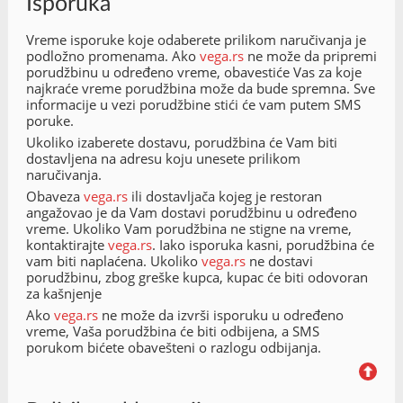
Isporuka
Vreme isporuke koje odaberete prilikom naručivanja je
podložno promenama. Ako
vega.rs
ne može da pripremi
porudžbinu u određeno vreme, obavestiće Vas za koje
najkraće vreme porudžbina može da bude spremna. Sve
informacije u vezi porudžbine stići će vam putem SMS
poruke.
Ukoliko izaberete dostavu, porudžbina će Vam biti
dostavljena na adresu koju unesete prilikom
naručivanja.
Obaveza
vega.rs
ili dostavljača kojeg je restoran
angažovao je da Vam dostavi porudžbinu u određeno
vreme. Ukoliko Vam porudžbina ne stigne na vreme,
kontaktirajte
vega.rs
. Iako isporuka kasni, porudžbina će
vam biti naplaćena. Ukoliko
vega.rs
ne dostavi
porudžbinu, zbog greške kupca, kupac će biti odovoran
za kašnjenje
Ako
vega.rs
ne može da izvrši isporuku u određeno
vreme, Vaša porudžbina će biti odbijena, a SMS
porukom bićete obavešteni o razlogu odbijanja.