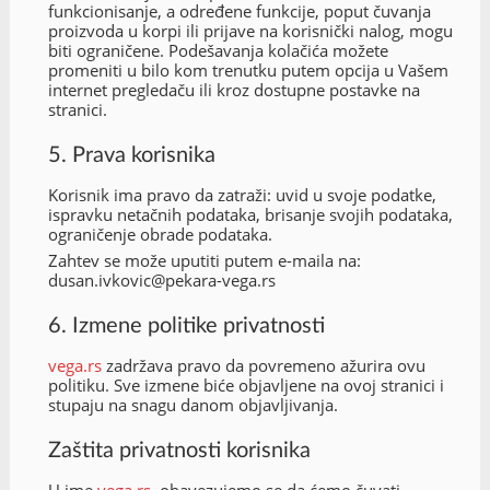
funkcionisanje, a određene funkcije, poput čuvanja
proizvoda u korpi ili prijave na korisnički nalog, mogu
biti ograničene. Podešavanja kolačića možete
promeniti u bilo kom trenutku putem opcija u Vašem
internet pregledaču ili kroz dostupne postavke na
stranici.
5. Prava korisnika
Korisnik ima pravo da zatraži: uvid u svoje podatke,
ispravku netačnih podataka, brisanje svojih podataka,
ograničenje obrade podataka.
Zahtev se može uputiti putem e-maila na:
dusan.ivkovic@pekara-vega.rs
6. Izmene politike privatnosti
vega.rs
zadržava pravo da povremeno ažurira ovu
politiku. Sve izmene biće objavljene na ovoj stranici i
stupaju na snagu danom objavljivanja.
Zaštita privatnosti korisnika