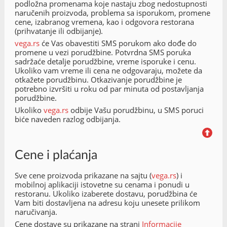
podložna promenama koje nastaju zbog nedostupnosti
naručenih proizvoda, problema sa isporukom, promene
cene, izabranog vremena, kao i odgovora restorana
(prihvatanje ili odbijanje).
vega.rs
će Vas obavestiti SMS porukom ako dođe do
promene u vezi porudžbine. Potvrdna SMS poruka
sadržaće detalje porudžbine, vreme isporuke i cenu.
Ukoliko vam vreme ili cena ne odgovaraju, možete da
otkažete porudžbinu. Otkazivanje porudžbine je
potrebno izvršiti u roku od par minuta od postavljanja
porudžbine.
Ukoliko
vega.rs
odbije Vašu porudžbinu, u SMS poruci
biće naveden razlog odbijanja.
Cene i plaćanja
Sve cene proizvoda prikazane na sajtu (
vega.rs
) i
mobilnoj aplikaciji istovetne su cenama i ponudi u
restoranu. Ukoliko izaberete dostavu, porudžbina će
Vam biti dostavljena na adresu koju unesete prilikom
naručivanja.
Cene dostave su prikazane na strani
Informacije